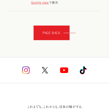
Google map
で表示
PAGE BACK