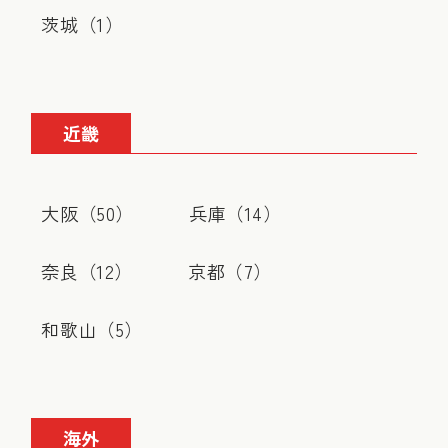
茨城（
1
）
近畿
大阪（
50
）
兵庫（
14
）
奈良（
12
）
京都（
7
）
和歌山（
5
）
海外